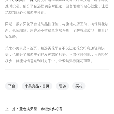
准时投递。部分平台还提供定时配送、留言附赠等贴心就业，让送
花愈加贴心和东谈主性化。
同期，很多买花平台堤防品性保险，与腹地花店互助，确保鲜花簇
新、包装细致。用户还不错稽查竟然评价，了解就业质地，擢升购
物体验。
总之小美真品 - 首页，精选买花平台不仅让送花变得愈加轻佻快
捷，也擢升了东谈主们抒发神志的形势。不管何时何地，只需轻轻
极少，就能将情意送到对方手中，让爱与温煦随花而至。
平台
小美真品 - 首页
陋劣
买花
上一篇：
蓝色满天星，点缀梦乡花语