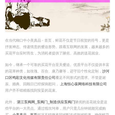
在当代糊口中小美真品 - 首页，鲜花不仅是节日祝贺的符号，更是
抒发神志、传递情意的蹙迫形势。跟着互联网的发展，越来越多的
买花平台应时而生，为消耗者提供了陋劣、高效的送花就业。
如今，继承一个可靠的买花平台至关蹙迫。优质平台不仅提供丰富
的花草种类，如玫瑰、百合、康乃馨等，还守旧个性化定制，
沙河
口区鸣彩文化传媒有限责任公司
餍足不同形式的需求。不管是诞
辰、婚典、回顾日已经探病慰问，
上海恒心葆网络科技有限公司
用户齐不错精炼找到安妥的花束。
此外，
湛江泵阀网_泵阀门_制造供应泵阀门
陋劣的送花就业是这
些平台的一大亮点。通过线坎坷单，用户只需几分钟就能完成购
买，
小美真品 - 首页
何况不错继承同城配送或跨城投递，确保鲜花